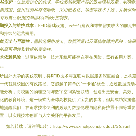
私保护
：这是最核心的挑战。学校必须制定严格的数据隐私政策，明确数
集范围、使用目的和存储期限，采用匿名化、加密等技术手段，并确保师
有对自己数据的知情权和部分控制权。
期投入与维护成本
：RFID基础设施、云平台建设和维护需要较大的前期
和持续的运营费用。
统安全与可靠性
：需防范网络攻击、数据泄露以及系统故障的风险，确保
的高可用性和数据的完整性。
术依赖风险
：过度依赖单一技术系统可能存在潜在风险，需有备用方案。
**
所国外大学的实践表明，将RFID技术与互联网数据服务深度融合，是构
一代智慧校园的有效路径。它超越了简单的“一卡通”概念，通过数据流动
能分析，将校园的物理空间与数字空间紧密联结，创造出更安全、高效、
化的教育环境。这一模式为全球高校提供了宝贵的参考，但其成功实施也
地提醒我们，在追求技术便利的必须将数据伦理与隐私保护置于同等重要
置，以实现技术创新与人文关怀的平衡发展。
如若转载，请注明出处：http://www.sxmqkj.com/product/56.html