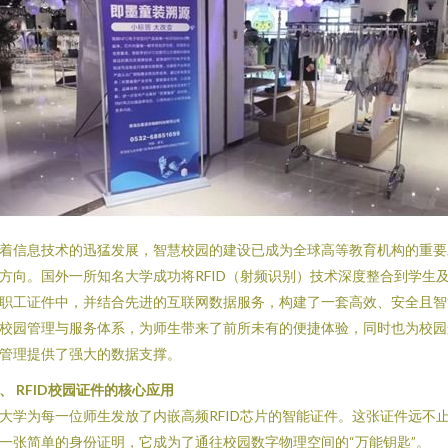
着信息技术的迅猛发展，智慧校园的建设已成为全球高等教育机构的重要
方向。国外一所知名大学成功将RFID（射频识别）技术深度整合到学生
职工证件中，并结合先进的互联网数据服务，构建了一套高效、安全且智
校园管理与服务体系，为师生带来了前所未有的便捷体验，同时也为校园
管理提供了强大的数据支撑。
、 RFID校园证件的核心应用
大学为每一位师生发放了内嵌高频RFID芯片的智能证件。这张证件远不
一张简单的身份证明，它成为了通往校园数字物理空间的“万能钥匙”。