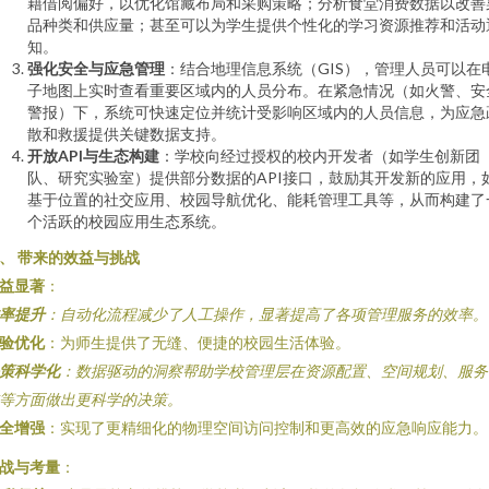
籍借阅偏好，以优化馆藏布局和采购策略；分析食堂消费数据以改善
品种类和供应量；甚至可以为学生提供个性化的学习资源推荐和活动
知。
强化安全与应急管理
：结合地理信息系统（GIS），管理人员可以在
子地图上实时查看重要区域内的人员分布。在紧急情况（如火警、安
警报）下，系统可快速定位并统计受影响区域内的人员信息，为应急
散和救援提供关键数据支持。
开放API与生态构建
：学校向经过授权的校内开发者（如学生创新团
队、研究实验室）提供部分数据的API接口，鼓励其开发新的应用，
基于位置的社交应用、校园导航优化、能耗管理工具等，从而构建了
个活跃的校园应用生态系统。
、 带来的效益与挑战
益显著
：
率提升
：自动化流程减少了人工操作，显著提高了各项管理服务的效率。
验优化
：为师生提供了无缝、便捷的校园生活体验。
策科学化
：数据驱动的洞察帮助学校管理层在资源配置、空间规划、服务
等方面做出更科学的决策。
全增强
：实现了更精细化的物理空间访问控制和更高效的应急响应能力。
战与考量
：